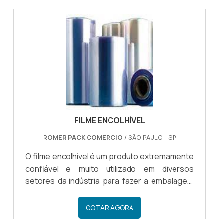
em produtos e serviços de qualidade, além de
poder optar por comprar diretamente com a
empresa distribuidora, garantindo a eficiência
dos produtos adquiridos.AS VANTAGENS DE
OPTAR PELOS DISTRIBUIDORESHá diversas
vantagens em optar pelos distribuidore.
FILME ENCOLHÍVEL
ROMER PACK COMERCIO
/ SÃO PAULO - SP
O filme encolhível é um produto extremamente
confiável e muito utilizado em diversos
setores da indústria para fazer a embalagem
dos mais diversos tipos de produtos. Por
conta da versatilidade, ele é um item muito
COTAR AGORA
procurado.OS BENEFÍCIOS DO FILME MODELO