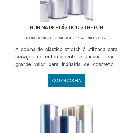
BOBINA DE PLÁSTICO STRETCH
ROMER PACK COMERCIO
/ SÃO PAULO - SP
A bobina de plástico stretch é utilizada para
serviços de enfardamento e sacaria, tendo
grande valor para indústria de cosmético,
agrícola, autopeças, produtos de higiene,
alimentícia e de bebidas. Quando se trata do
COTAR AGORA
transporte e armazenamento de mercadoria,
todo o cuidado é pouco. Investir em
embalagens que proporcionem proteção e
imobilização dos produtos é essencial para
manter a integridade dos mesmos.Vantagens
do plástico stretchEntre os benefícios da
aplicação do material pode se destacar .