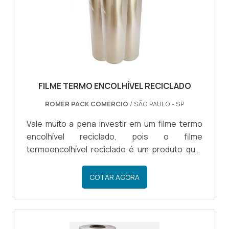
mercadorias, para processos logísti...
FILME TERMO ENCOLHÍVEL RECICLADO
ROMER PACK COMERCIO
/ SÃO PAULO - SP
Vale muito a pena investir em um filme termo
encolhível reciclado, pois o filme
termoencolhível reciclado é um produto que,
tais como outros modelos de embalagem, tem
como objetivo fazer a embalagem de
COTAR AGORA
diferentes produtos de forma eficiente.OS
CUIDADOS NECESSÁRIOS COM O FILME
TERMOENCOLHÍVEL Ao contrário de outros
modelos de embalagem, o filme