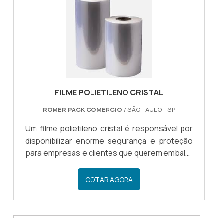
termoencolhível possui uma coloração
diferente, porém, não muda em nada a
qualidade do materia...
FILME POLIETILENO CRISTAL
ROMER PACK COMERCIO
/ SÃO PAULO - SP
Um filme polietileno cristal é responsável por
disponibilizar enorme segurança e proteção
para empresas e clientes que querem embalar
algum produto. Por essa razão, o filme cristal é
amplamente utilizado em diversos ramos,
COTAR AGORA
principalmente no ramo de confecção.
INFORMAÇÕES DO FILME POLIETILENOAlém do
polietileno, um filme cristal também pode ser