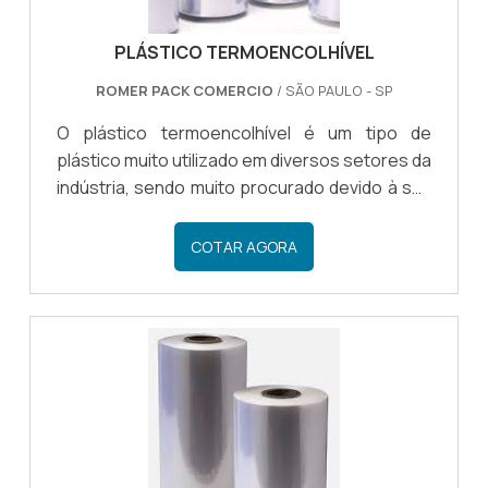
PLÁSTICO TERMOENCOLHÍVEL
ROMER PACK COMERCIO
/ SÃO PAULO - SP
O plástico termoencolhível é um tipo de
plástico muito utilizado em diversos setores da
indústria, sendo muito procurado devido à sua
versatilidade e praticidade na utilização. Por
meio do plástico termo é possível fazer a
COTAR AGORA
embalagem de diversos tipos de materiais,
uma vez que o plástico encolhível se adapta ao
tamanho e ao formato do material, sendo
possível fazer uma embalagem
eficiente.INFORMAÇÕES RELEVANTES DESSE
PLÁSTICODessa forma, o plástico é muito
procurado pelos clientes que precisam fa.