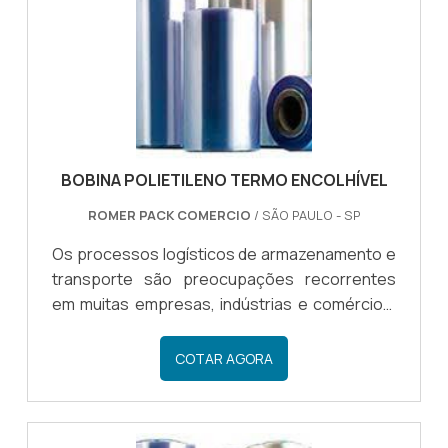
em diferentes setores, alguns deles são a
indústria alimentícia, farmacêutica, metalúrgica
e gráfica. Os filme.
BOBINA POLIETILENO TERMO ENCOLHÍVEL
ROMER PACK COMERCIO
/ SÃO PAULO - SP
Os processos logísticos de armazenamento e
transporte são preocupações recorrentes
em muitas empresas, indústrias e comércios,
que necessitam investir em recursos de alta
tecnologia e eficiência para proteger da
COTAR AGORA
melhor maneira possível seus produtos e
mercadorias.Uma alternativa que demonstra
bastante viabilidade é a bobina polietileno