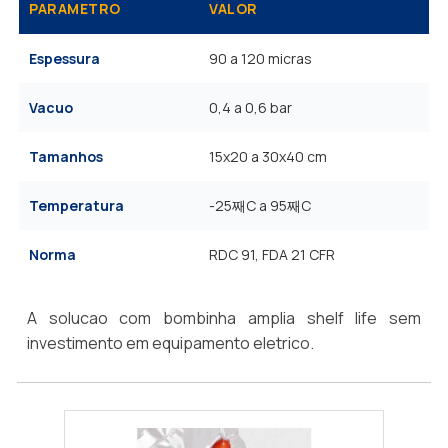
PARAMETRO
VALOR
Espessura
90 a 120 micras
Vacuo
0,4 a 0,6 bar
Tamanhos
15x20 a 30x40 cm
Temperatura
-25째C a 95째C
Norma
RDC 91, FDA 21 CFR
A solucao com bombinha amplia shelf life sem
investimento em equipamento eletrico.