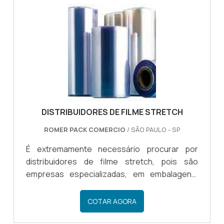
empresário tem a oportunidade de investir em
um produto que é utilizado para fazer a
embalagem de diversos tipos de produtos,
envolvendo mercadorias em paletes, de forma
a garantir a proteção dessas
mercadorias.QUAIS OS BE.
DISTRIBUIDORES DE FILME STRETCH
ROMER PACK COMERCIO
/ SÃO PAULO - SP
É extremamente necessário procurar por
distribuidores de filme stretch, pois são
empresas especializadas, em embalagens,
sendo reconhecidas no mercado pela sua
excelência. Ao investir nos fornecedores de
COTAR AGORA
filme stretch o consumidor estará investindo