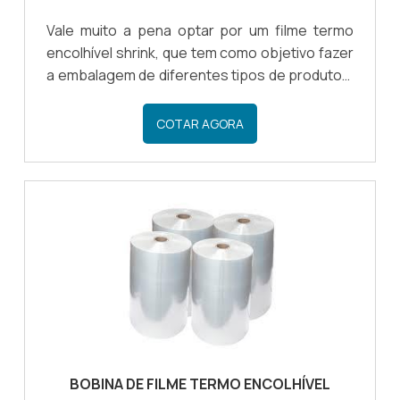
Vale muito a pena optar por um filme termo
encolhível shrink, que tem como objetivo fazer
a embalagem de diferentes tipos de produtos,
garantindo a proteção e mantendo a
integridade de cada um dos materiais
COTAR AGORA
embalados.Cada vez mais procurado no
mercado, o filme shrink é um produto de
qualidade e que é fácil de ser utilizado, por isso
é possível encontrar o filme termoencolhível
em diversos setores da indústria.QUAIS SÃO
OS BENEFÍCIOS DO FILMECom diversos
benefícios, o filme shrink é um material r.
BOBINA DE FILME TERMO ENCOLHÍVEL