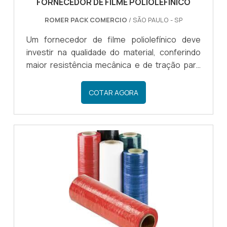
FORNECEDOR DE FILME POLIOLEFÍNICO
ROMER PACK COMERCIO
/ SÃO PAULO - SP
Um fornecedor de filme poliolefínico deve
investir na qualidade do material, conferindo
maior resistência mecânica e de tração para
que o produto possa ser utilizado no
empacotamento de diferentes tipos de
COTAR AGORA
mercadorias.COMO IDENTIFICAR UM BOM
FORNECEDOR DE FILMEMuitos segmentos
procuram pelo poliolefínico, visando todas as
qualificações que o material oferece quando
se trata da proteção e segurança de
mercadorias, para processos logísticos de
armazenamento ou transporte. Para conferir a
resistên.