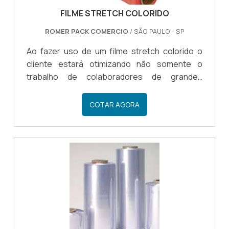
FILME STRETCH COLORIDO
ROMER PACK COMERCIO
/ SÃO PAULO - SP
Ao fazer uso de um filme stretch colorido o
cliente estará otimizando não somente o
trabalho de colaboradores de grandes
indústrias, mas também conseguirá
economizar em diversos aspectos,
COTAR AGORA
principalmente se o filme stretch for adquirido
com uma empresa de confiança.
INFORMAÇÕES ADCIONAIS DO FILME STRETCH
Uma empresa, que já está no ramo de stretch
colorido há alguns anos, garante o melhor
material aos clientes, com uma qualidade
incomparável e, principalmente, com um preço
acessível. Deste modo é.