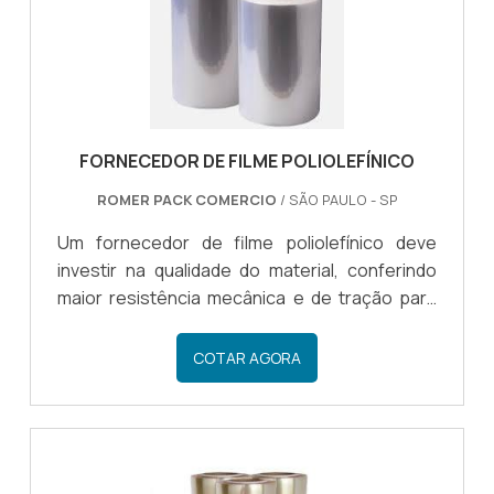
FORNECEDOR DE FILME POLIOLEFÍNICO
ROMER PACK COMERCIO
/ SÃO PAULO - SP
Um fornecedor de filme poliolefínico deve
investir na qualidade do material, conferindo
maior resistência mecânica e de tração para
que o produto possa ser utilizado no
empacotamento de diferentes tipos de
COTAR AGORA
mercadorias.COMO IDENTIFICAR UM BOM
FORNECEDOR DE FILMEMuitos segmentos
procuram pelo poliolefínico, visando todas as
qualificações que o material oferece quando
se trata da proteção e segurança de