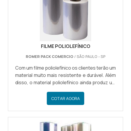
características específicas, como: Retrai
quando entra em contato com te.
FILME POLIOLEFÍNICO
ROMER PACK COMERCIO
/ SÃO PAULO - SP
Com um filme poliolefínico os clientes terão um
material muito mais resistente e durável. Além
disso, o material poliolefínico ainda produz um
sistema multicamada que aplica ao material
muito mais resistência do que os demais
COTAR AGORA
presentes no mercado. O filme consiste em
um produto que é: Atóxico; Possui alta
transparência; Inodoro. INFORMAÇÕES
ADICIONAIS DO FILMEO filme pode ser utilizado