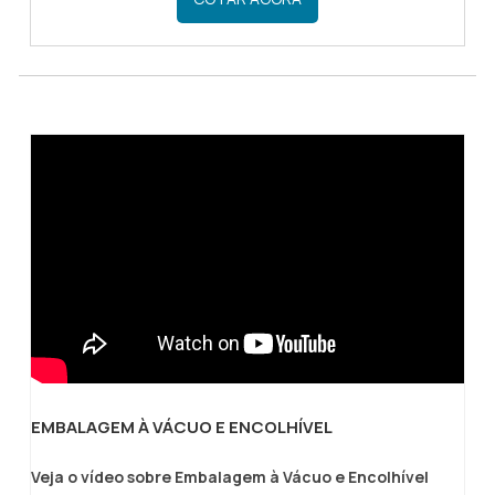
benefícios de investir no filme termo é que ele
se adequa com o formato do material que
precisa ser embalado, fator essencial para
fazer a embalagem de produtos com formatos
Saco a vácuo com bombinha
irregulares.Informações básicas do produtoÉ
extremamente necessário investir em um
filme, uma vez que esse é um t.
EMBALAGEM À VÁCUO E ENCOLHÍVEL
Veja o vídeo sobre Embalagem à Vácuo e Encolhível