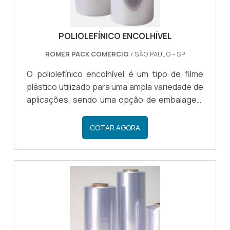
POLIOLEFÍNICO ENCOLHÍVEL
ROMER PACK COMERCIO
/ SÃO PAULO - SP
O poliolefínico encolhível é um tipo de filme
plástico utilizado para uma ampla variedade de
aplicações, sendo uma opção de embalagem
usada em alguns tipos de segmentos
específicos. O poliolefínico é ideal para áreas
COTAR AGORA
do comércio ou da indústria que precisam
embalar produtos.São características do
poliolefínico sua capacidade de oferecer
embalagens transparentes, com precisão,
uma opção que apresenta elevada
resistência, proporcionando maior proteção
ao produto.DETALHES importantes DO
PLÁSTICO Id.