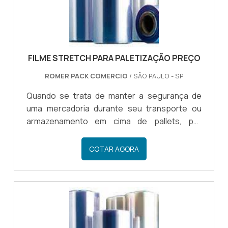
FILME STRETCH PARA PALETIZAÇÃO PREÇO
ROMER PACK COMERCIO
/ SÃO PAULO - SP
Quando se trata de manter a segurança de
uma mercadoria durante seu transporte ou
armazenamento em cima de pallets, por
exemplo, é essencial utilizar um material de
embalagem que imobilize o produto para que
COTAR AGORA
este não se desloque durante o trajeto de
distribuição, ou dentro da própria empresa
quando for locomovido de um local para o
outro.O filme stretch para paletização preço
acessível é o material ideal para atender esse
tipo de demanda em segmentos e processos