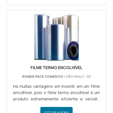
ENCOLHÍVELCom o filme é possível fazer a
embalagens de produtos e mercadorias com
formatos irregulares, uma vez que o esse
filme se adequa com o formato do produto
com facilidade, pois o material encolhível é um
produto maleável e fácil de utili.
FILME TERMO ENCOLHÍVEL
ROMER PACK COMERCIO
/ SÃO PAULO - SP
Há muitas vantagens em investir em um filme
encolhível, pois o filme termo encolhível é um
produto extremamente eficiente e versátil,
sendo um dos modelos de embalagem mais
procurados no mercado.Um dos principais
COTAR AGORA