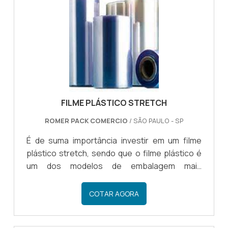
termo encolhível, um material que apresenta
propriedades avançadas que oferecem total
proteção e segurança para que os produtos
não quebrem com facilidade.INFORMA.
FILME PLÁSTICO STRETCH
ROMER PACK COMERCIO
/ SÃO PAULO - SP
É de suma importância investir em um filme
plástico stretch, sendo que o filme plástico é
um dos modelos de embalagem mais
procurados no mercado, podendo ser utilizado
para fazer a embalagem e proteção de
COTAR AGORA
diversos outros materiais de forma
eficiente.Através do filme stretch o