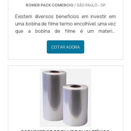
ROMER PACK COMERCIO
/ SÃO PAULO - SP
Existem diversos benefícios em investir em
uma bobina de filme termo encolhível, uma vez
que a bobina de filme é um material
extremamente resistente e versátil, podendo
fazer a embalagem de diferentes tipos de
COTAR AGORA
produtos.DETALHES DA BOBINA
TERMOENCOLHÍVELCom a bobina
termoencolhível o empresário tem a
oportunidade de fazer a embalagem de uma
grande quantidade de produtos, uma vez que o
material de filme termoencolhível oferece boa
quantidade de filme, sendo um investimento
com um ótimo custo-benef.