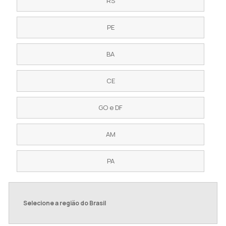
RS
PE
BA
CE
GO e DF
AM
PA
Selecione a região do Brasil