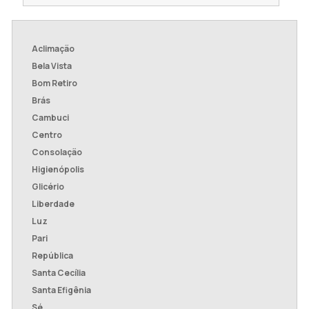
Aclimação
Bela Vista
Bom Retiro
Brás
Cambuci
Centro
Consolação
Higienópolis
Glicério
Liberdade
Luz
Pari
República
Santa Cecília
Santa Efigênia
Sé