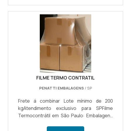
para diversos tipos de materiais.QUAIS OS
BENEFÍCIOS DO SACO PLÁSTICO Por meio
do saco para embalagem a vácuo o
empresário tem a oportunidade de investir
em um produto de qualidade e que poderá
fazer a embalagem de diversos outros
materiais com eficiência e pratici.
FILME TERMO CONTRATIL
PENATTI EMBALAGENS
/ SP
Frete á combinar Lote mínimo de 200
kgAtendimento exclusivo para SPFilme
Termocontrátil em São Paulo: Embalagens
Eficientes para sua EmpresaSão Paulo, um
dos estados mais industrializados e