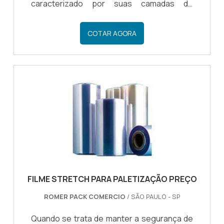
caracterizado por suas camadas de
resistência. O filme stretch para
paletização é fabricado em polímero de
COTAR AGORA
plástico virgem de polietileno. É comumente
utilizado em diversos segmentos e
processos operacionais das áreas de
logística e transporte, sendo encontrado
em: Transportadoras; Armazéns;
Metalúrgicas; Gráficas; Logísticas de
equipamentos; Indústria farmacê...
FILME STRETCH PARA PALETIZAÇÃO PREÇO
ROMER PACK COMERCIO
/ SÃO PAULO - SP
Quando se trata de manter a segurança de