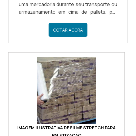
uma mercadoria durante seu transporte ou
armazenamento em cima de pallets, por
exemplo, é essencial utilizar um material de
embalagem que imobilize o produto para
COTAR AGORA
que este não se desloque durante o trajeto
de distribuição, ou dentro da própria
empresa quando for locomovido de um local
para o outro.O filme stretch para
paletização preço acessível é o material
ideal para atender esse tipo de demand...
IMAGEM ILUSTRATIVA DE FILME STRETCH PARA
PALETIZAÇÃO