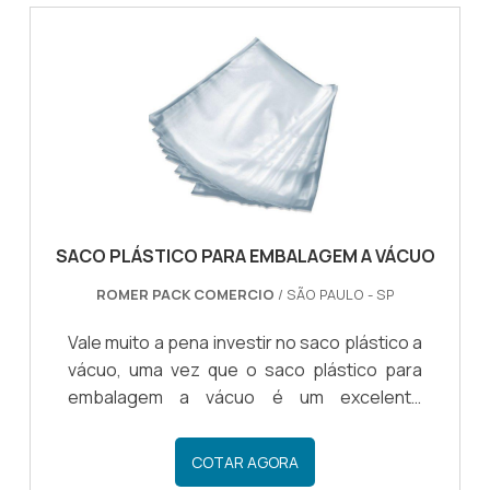
INVESTIR NO FILME STRETCHFeito para
mesmo um orçamento sem compromisso e
ajudar o profissional que precisa fazer a
descubra por que somos a escolha
embalagem e a proteção de mercadorias,
preferida de empresas que valorizam a
evitando que elas sofram algum tipo de
qualidade e eficiência na embalagem de
dano durante o transporte, por exemplo, o
seus produtos.
filme stretch 500mm é fácil de s.
SACO PLÁSTICO PARA EMBALAGEM A VÁCUO
ROMER PACK COMERCIO
/ SÃO PAULO - SP
Vale muito a pena investir no saco plástico a
vácuo, uma vez que o saco plástico para
embalagem a vácuo é um excelente
investimento para o consumidor que está
em busca de um produto resistente e
COTAR AGORA
duradouro que pode servir com embalagem