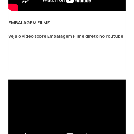
prateleiras.Em São Paulo, onde a eficiência,
a qualidade e a competitividade são
fundamentais, o Filme Termocontrátil é uma
EMBALAGEM FILME
escolha inteligente para embalagens de
produtos. Com sua capacidade de
Veja o vídeo sobre Embalagem Filme direto no Youtube
proteção, apresentação e redução de
custos, esse filme atende às diversas
necessidades da indústria local. Garanta
embalagens eficientes e de alta qualidade
para seus produtos em São Paulo
escolhendo um fornecedor confiável de
Filme Termocontrátil.