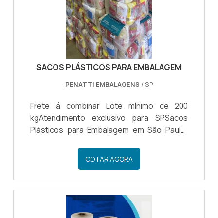
SACOS PLÁSTICOS PARA EMBALAGEM
PENATTI EMBALAGENS
/ SP
Frete á combinar Lote mínimo de 200
kgAtendimento exclusivo para SPSacos
Plásticos para Embalagem em São Paulo:
Versatilidade e Proteção para seus
Produtos - Solicite um Orçamento
COTAR AGORA
Agora!Texto SEO: Se você está em busca
de uma solução versátil e confiável para
embalar seus produtos em São Paulo,
temos a resposta ideal: os sacos plásticos
para embalagem. Apresentamos nossos