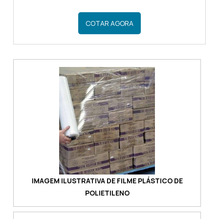
que, tais como outros modelos de
embalagem, tem como objetivo fazer a
COTAR AGORA
embalagem de diferentes produtos de
forma eficiente.OS CUIDADOS
NECESSÁRIOS COM O FILME
TERMOENCOLHÍVEL Ao contrário de outros
modelos de embalagem, o filme
termoencolhível possui uma coloração
diferente, porém, não muda em nada a
qualidade do materia...
IMAGEM ILUSTRATIVA DE FILME PLÁSTICO DE
POLIETILENO