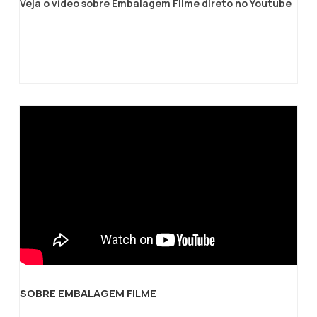
Veja o vídeo sobre Embalagem Filme direto no Youtube
paletes até objetos de formato
irregular.Solicite uma Cotação
Personalizada:Para receber uma cotação
personalizada com base em suas
necessidades de embalagem específicas,
entre em contato conosco hoje mesmo.
Estamos comprometidos em ajudar sua
empresa a encontrar as soluções de
embalagem ideais.Como fabricante de
bobina de filme stretch, estamos
comprometidos em fornecer produtos de
alta qualidade e soluções de embalagem
inovadoras. Escolher um fabricante significa
ter controle sobre a qualidade e a
personalização de suas bobinas,
garantindo que elas atendam perfeitamente
às suas necessidades de embalagem. Entre
SOBRE EMBALAGEM FILME
em contato conosco agora e descubra