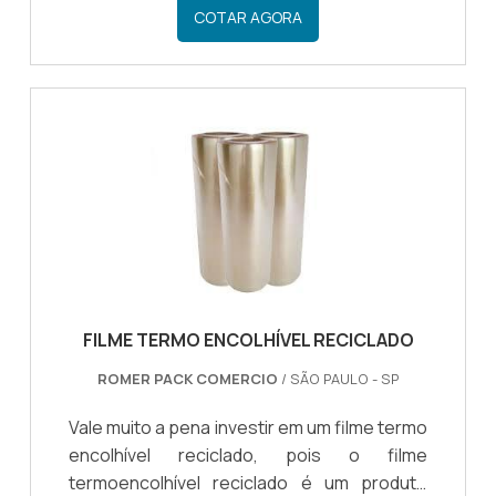
empacotamento de diferentes tipos de
COTAR AGORA
mercadorias.COMO IDENTIFICAR UM BOM
FORNECEDOR DE FILMEMuitos segmentos
procuram pelo poliolefínico, visando todas
as qualificações que o material oferece
quando se trata da proteção e segurança
de mercadorias, para processos logísti...
FILME TERMO ENCOLHÍVEL RECICLADO
ROMER PACK COMERCIO
/ SÃO PAULO - SP
Vale muito a pena investir em um filme termo
encolhível reciclado, pois o filme
termoencolhível reciclado é um produto