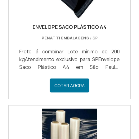
ENVELOPE SACO PLÁSTICO A4
PENATTI EMBALAGENS
/ SP
Frete á combinar Lote mínimo de 200
kgAtendimento exclusivo para SPEnvelope
Saco Plástico A4 em São Paulo:
Organização e Proteção para seus
DocumentosSão Paulo, um dos estados
COTAR AGORA
mais movimentados e comerciais do Brasil,
abriga inúmeras empresas, escritórios e
instituições que lidam com documentos
importantes no formato A4. Os Envelopes
Saco Plástico A4 desempenham um papel
essencial na organização e proteção
desses documentos. Neste guia,