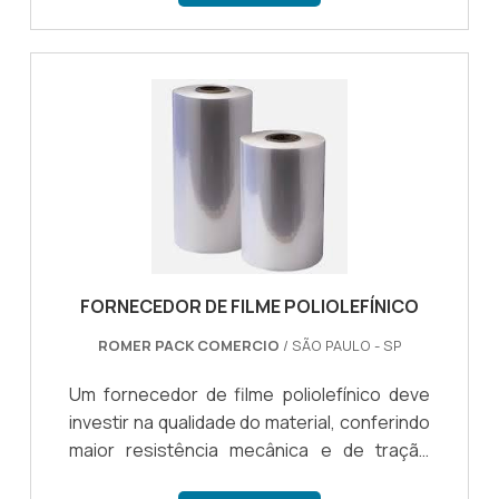
conservados e não sofram nenhum dano
durante qualquer transporte ou
armazenamento. Diante disso, o filme
plástico em polietileno pode ser utilizado
por diversas indústrias, tais como: Indústria
aliment...
FORNECEDOR DE FILME POLIOLEFÍNICO
ROMER PACK COMERCIO
/ SÃO PAULO - SP
Um fornecedor de filme poliolefínico deve
investir na qualidade do material, conferindo
maior resistência mecânica e de tração
para que o produto possa ser utilizado no