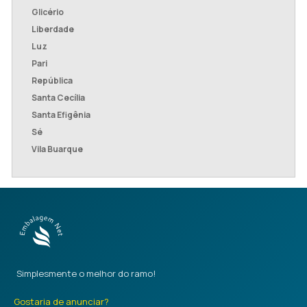
Glicério
Liberdade
Luz
Pari
República
Santa Cecília
Santa Efigênia
Sé
Vila Buarque
Simplesmente o melhor do ramo!
Gostaria de anunciar?