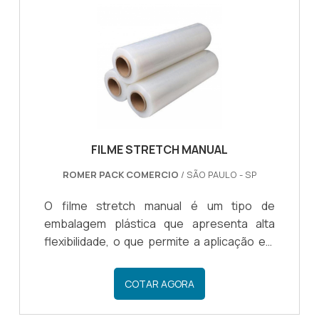
cargas, com o objetivo de imobilizar a
mercadoria. São aplicações mais comuns
para o uso do filme: Imobilização de
cargas...
FILME STRETCH MANUAL
ROMER PACK COMERCIO
/ SÃO PAULO - SP
O filme stretch manual é um tipo de
embalagem plástica que apresenta alta
flexibilidade, o que permite a aplicação em
linhas de produtos com o objetivo de
proteger, compactar e organizar cargas e
COTAR AGORA
mercadorias para distribuição e
armazenamento de produtos