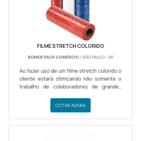
FILME STRETCH COLORIDO
ROMER PACK COMERCIO
/ SÃO PAULO - SP
Ao fazer uso de um filme stretch colorido o
cliente estará otimizando não somente o
trabalho de colaboradores de grandes
indústrias, mas também conseguirá
economizar em diversos aspectos,
COTAR AGORA
principalmente se o filme stretch for
adquirido com uma empresa de confiança.
INFORMAÇÕES ADCIONAIS DO FILME
STRETCH Uma empresa, que já está no