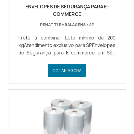
ENVELOPES DE SEGURANÇA PARA E-
COMMERCE
PENATTI EMBALAGENS
/ SP
Frete á combinar Lote mínimo de 200
kgAtendimento exclusivo para SPEnvelopes
de Segurança para E-commerce em São
Paulo: Proteja Seus Envios com Qualidade e
ConfiançaSão Paulo, um dos estados mais
COTAR AGORA
movimentados e comerciais do Brasil, é lar
de inúmeras operações de e-commerce.
Para garantir que seus produtos sejam
entregues de forma segura e confidencial,
os Envelopes de Segurança para E-
commerce desempenham um papel
essencial. Neste guia, exploraremos como
encontrar e usar esses envelopes em São