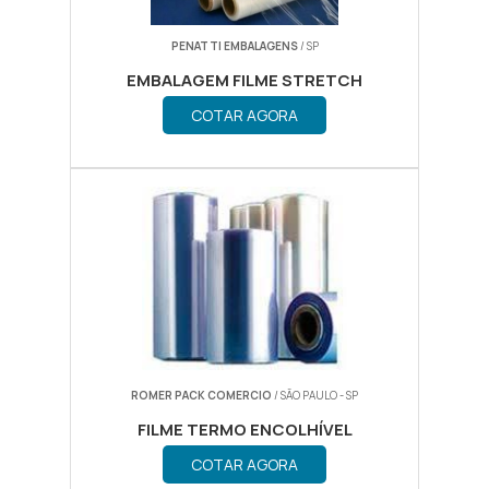
PENATTI EMBALAGENS
/ SP
EMBALAGEM FILME STRETCH
DISTRIBUIDOR
COTAR AGORA
ROMER PACK COMERCIO
/ SÃO PAULO - SP
FILME TERMO ENCOLHÍVEL
COTAR AGORA