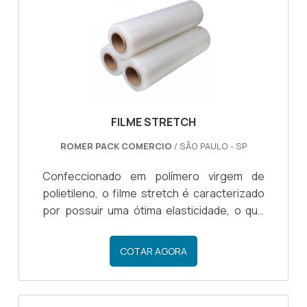
ramo de stretch colorido há alguns anos,
garante o melhor material aos clientes, com
uma qualidade incompar...
FILME STRETCH
ROMER PACK COMERCIO
/ SÃO PAULO - SP
Confeccionado em polímero virgem de
polietileno, o filme stretch é caracterizado
por possuir uma ótima elasticidade, o que
possibilita a aplicação em embalagens
finais para diferentes tipos de segmento. O
COTAR AGORA
filme é compacto e protege contra a
umidade e a ação de resíduos. Aplica-se o
stretch principalmente para embalar