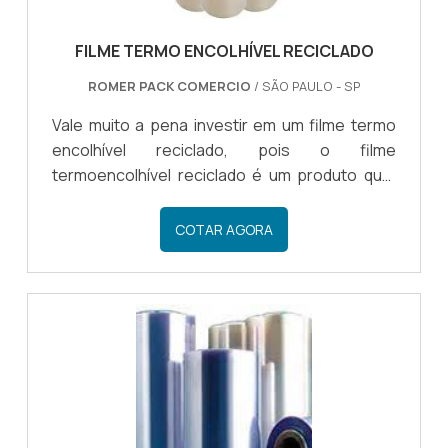
FILME TERMO ENCOLHÍVEL RECICLADO
ROMER PACK COMERCIO
/ SÃO PAULO - SP
Vale muito a pena investir em um filme termo
encolhível reciclado, pois o filme
termoencolhível reciclado é um produto que,
tais como outros modelos de embalagem, tem
como objetivo fazer a embalagem de
COTAR AGORA
diferentes produtos de forma eficiente.OS
CUIDADOS NECESSÁRIOS COM O FILME
TERMOENCOLHÍVEL Ao contrário de outros
modelos de embalagem, o filme
termoencolhível possui uma coloração
diferente, porém, não muda em nada a
qualidade do material e nem a sua aplicação,
aderindo perfeitamente a uma ampla .