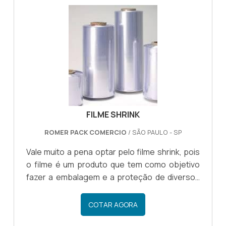
principalmente para embalar cargas, com o
objetivo de imobilizar a mercadoria. São
aplicações mais comuns para o uso do filme:
Imobilização de cargas em cima de pallets;
Garantir a proteção de mercadorias cont.
FILME SHRINK
ROMER PACK COMERCIO
/ SÃO PAULO - SP
Vale muito a pena optar pelo filme shrink, pois
o filme é um produto que tem como objetivo
fazer a embalagem e a proteção de diversos
tipos de materiais, sendo essencial em
diferentes setores da indústria.OS BENEFÍCIOS
COTAR AGORA
DE INVESTIR EM UM FILMEPor meio do shrink o