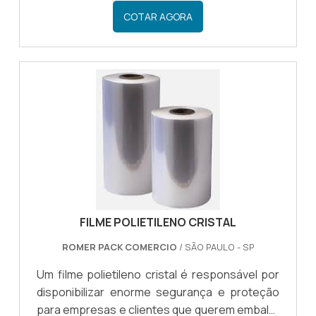
forma prática e eficiente.Por meio do filme o
COTAR AGORA
empresário tem a oportunidade de investir em
um filme polietileno que se contrai através da
variação térmica, podendo ser utilizado de
muitas maneiras, sendo considerado um dos
modelos de embalagem mais versáteis do
mercado de embalagens.VANTAGENS EM
OPTAR POR UM FILME Há d.
FILME POLIETILENO CRISTAL
ROMER PACK COMERCIO
/ SÃO PAULO - SP
Um filme polietileno cristal é responsável por
disponibilizar enorme segurança e proteção
para empresas e clientes que querem embalar