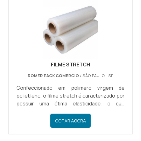
possível fazer uma embalagem
eficiente.INFORMAÇÕES RELEVANTES DESSE
PLÁSTICODessa forma, o plástico é muito
procurado pelos clientes que precisam fa.
FILME STRETCH
ROMER PACK COMERCIO
/ SÃO PAULO - SP
Confeccionado em polímero virgem de
polietileno, o filme stretch é caracterizado por
possuir uma ótima elasticidade, o que
possibilita a aplicação em embalagens finais
para diferentes tipos de segmento. O filme é
COTAR AGORA
compacto e protege contra a umidade e a
ação de resíduos. Aplica-se o stretch