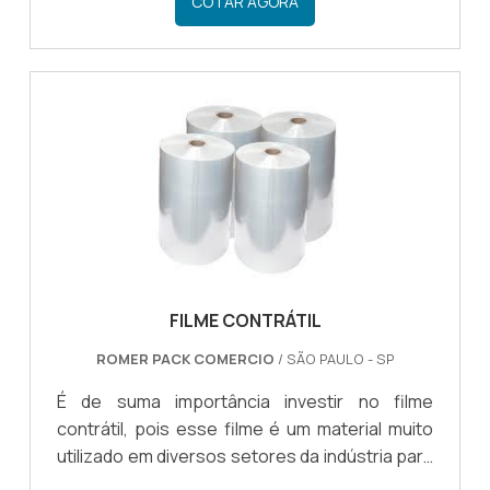
COTAR AGORA
fundamental saber onde comprar filme
poliolefínico, por um bom preço.INFORMAÇÕES
DO filme poliolefínicoDessa forma, procurar
comprar filme poliolefínico é uma excelente
opção para o empresário que deseja fazer um
bom investimento, optando por materiais de
qualidade e eficientes que possam faze.
FILME CONTRÁTIL
ROMER PACK COMERCIO
/ SÃO PAULO - SP
É de suma importância investir no filme
contrátil, pois esse filme é um material muito
utilizado em diversos setores da indústria para
fazer a embalagem de diferentes produtos de