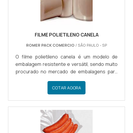
pratici.
FILME POLIETILENO CANELA
ROMER PACK COMERCIO
/ SÃO PAULO - SP
O filme polietileno canela é um modelo de
embalagem resistente e versátil, sendo muito
procurado no mercado de embalagens para
fazer a embalagem de diversos tipos de
materiais.É IMPORTANTE INVESTIR NO FILME
COTAR AGORA
POLIETILENOCom uma coloração amarronzada
ou canela, tal como ficou conhecido, o filme
canela é um material ecológico, feito de outros
tipos de embalagens plásticas. Versátil e
prático de ser utilizado, o filme polietileno é um
material que pode fazer a embalagem de