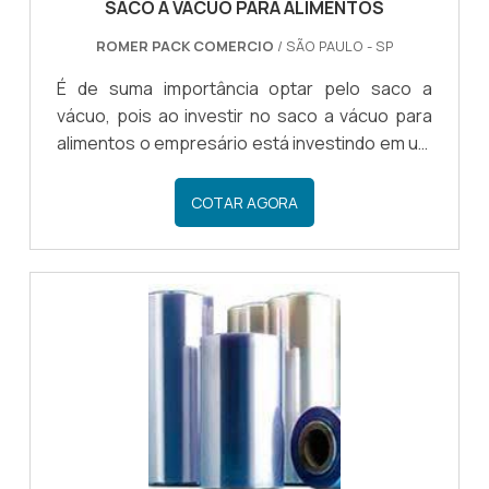
SACO A VÁCUO PARA ALIMENTOS
ROMER PACK COMERCIO
/ SÃO PAULO - SP
É de suma importância optar pelo saco a
vácuo, pois ao investir no saco a vácuo para
alimentos o empresário está investindo em um
produto de qualidade que fará a embalagem de
diversos tipos de alimentos de uma maneira
COTAR AGORA
prática e eficiente.BENEFÍCIOS DO SACO A
VÁCUOAtravés do saco para alimentos é
possível fazer a embalagem de carnes,
queijos, produtos cerealistas, entre outros
tipos de alimentos que precisam estar
embalados para transporte, evitando
quaisquer tipos de contaminação externa.Há
dive.