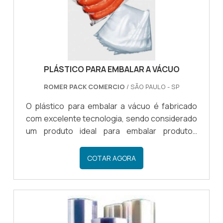
diversos produtos com extre.
PLÁSTICO PARA EMBALAR A VÁCUO
ROMER PACK COMERCIO
/ SÃO PAULO - SP
O plástico para embalar a vácuo é fabricado
com excelente tecnologia, sendo considerado
um produto ideal para embalar produtos
alimentícios, com o intuito de conservá-los por
mais tempo, pode ser utilizado com máquinas
COTAR AGORA
seladoras a vácuo.CARACTERÍSTICAS
ATRIBUÍDAS AO PLÁSTICONormalmente
restrito ao uso profissional, o saco plástico a
vácuo conta com uma ótima resistência e
durabilidade, ideais para manter a integridade e