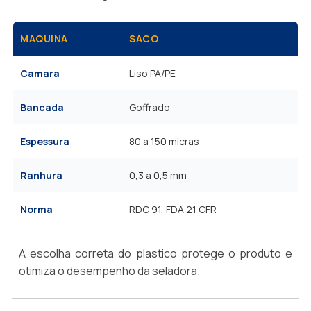
MAQUINA
SACO
Camara
Liso PA/PE
Bancada
Goffrado
Espessura
80 a 150 micras
Ranhura
0,3 a 0,5 mm
Norma
RDC 91, FDA 21 CFR
A escolha correta do plastico protege o produto e
otimiza o desempenho da seladora.