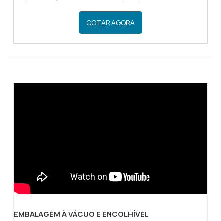
algum produto. Por essa razão, o filme cristal é
amplamente utilizado em diversos ramos,
COTAR AGORA
principalmente no ramo de confecção.
INFORMAÇÕES DO FILME POLIETILENOAlém do
polietileno, um filme cristal também pode ser
fabricado em polipropileno (PP). Um dos
Plastico para maquina a vácuo
benefícios do filme cristal é o fato de que ele
pode ser tanto liso quanto impresso na cor
desejada pelo cliente. .
EMBALAGEM À VÁCUO E ENCOLHÍVEL