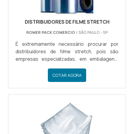
DISTRIBUIDORES DE FILME STRETCH
ROMER PACK COMERCIO
/ SÃO PAULO - SP
É extremamente necessário procurar por
distribuidores de filme stretch, pois são
empresas especializadas, em embalagens,
sendo reconhecidas no mercado pela sua
excelência. Ao investir nos fornecedores de
COTAR AGORA
filme stretch o consumidor estará investindo
em produtos e serviços de qualidade, além de
poder optar por comprar diretamente com a
empresa distribuidora, garantindo a eficiência
dos produtos adquiridos.AS VANTAGENS DE
OPTAR PELOS DISTRIBUIDORESHá diversas
vantagens em optar pelos distribuidore.