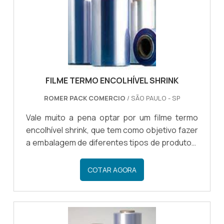
qualidade de produtos perecíveis, podendo
chegar preservados até o consumido.
FILME TERMO ENCOLHÍVEL SHRINK
ROMER PACK COMERCIO
/ SÃO PAULO - SP
Vale muito a pena optar por um filme termo
encolhível shrink, que tem como objetivo fazer
a embalagem de diferentes tipos de produtos,
garantindo a proteção e mantendo a
integridade de cada um dos materiais
COTAR AGORA
embalados.Cada vez mais procurado no
mercado, o filme shrink é um produto de
qualidade e que é fácil de ser utilizado, por isso
é possível encontrar o filme termoencolhível