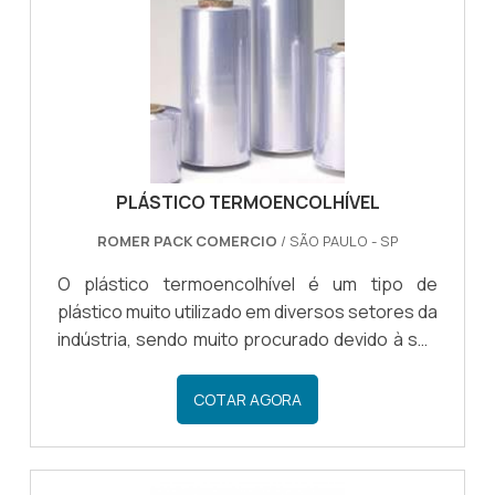
em diversos setores da indústria.QUAIS SÃO
OS BENEFÍCIOS DO FILMECom diversos
benefícios, o filme shrink é um material r.
PLÁSTICO TERMOENCOLHÍVEL
ROMER PACK COMERCIO
/ SÃO PAULO - SP
O plástico termoencolhível é um tipo de
plástico muito utilizado em diversos setores da
indústria, sendo muito procurado devido à sua
versatilidade e praticidade na utilização. Por
meio do plástico termo é possível fazer a
COTAR AGORA
embalagem de diversos tipos de materiais,
uma vez que o plástico encolhível se adapta ao
tamanho e ao formato do material, sendo