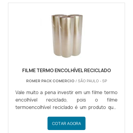
procuram pelo poliolefínico, visando todas as
qualificações que o material oferece quando
se trata da proteção e segurança de
mercadorias, para processos logísti...
FILME TERMO ENCOLHÍVEL RECICLADO
ROMER PACK COMERCIO
/ SÃO PAULO - SP
Vale muito a pena investir em um filme termo
encolhível reciclado, pois o filme
termoencolhível reciclado é um produto que,
tais como outros modelos de embalagem, tem
como objetivo fazer a embalagem de
COTAR AGORA
diferentes produtos de forma eficiente.OS