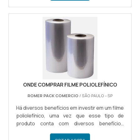
material retrai e envolve a mercadoria, fixando-
se a ela completamente.DETALHES SOBRE A
EMBALAGEM TERMOENCOLHÍVELRecomenda-
se a utilização do plástico termoencolhível
para armazenar e transportar produtos
alimentícios, carnes frescas, aves, queijos e
demais opções. É considerada u.
ONDE COMPRAR FILME POLIOLEFÍNICO
ROMER PACK COMERCIO
/ SÃO PAULO - SP
Há diversos benefícios em investir em um filme
poliolefínico, uma vez que esse tipo de
produto conta com diversos benefícios
práticos, sendo possível aplicá-lo em
diferentes tipos de embalagens. Contudo é