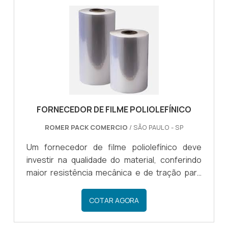
uma maneira totalmente prática e eficiente.
Com um saco plástico a vácuo é possível
armazenar: Carnes...
FORNECEDOR DE FILME POLIOLEFÍNICO
ROMER PACK COMERCIO
/ SÃO PAULO - SP
Um fornecedor de filme poliolefínico deve
investir na qualidade do material, conferindo
maior resistência mecânica e de tração para
que o produto possa ser utilizado no
empacotamento de diferentes tipos de
COTAR AGORA
mercadorias.COMO IDENTIFICAR UM BOM
FORNECEDOR DE FILMEMuitos segmentos