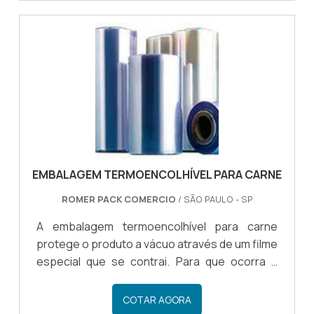
cliente tem acesso a um produto de qualidade
reconhecida no mercado e que, além de fazer
a embalagem, protege o material no momento
do transporte, impedido que ele caia com
facilidade, por exemplo.Há diversos benefícios
em investir em um.
EMBALAGEM TERMOENCOLHÍVEL PARA CARNE
ROMER PACK COMERCIO
/ SÃO PAULO - SP
A embalagem termoencolhível para carne
protege o produto a vácuo através de um filme
especial que se contrai. Para que ocorra a
retração da película, o material deve entrar em
contato com a água quente, dessa maneira o
COTAR AGORA