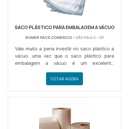
SACO PLÁSTICO PARA EMBALAGEM A VÁCUO
ROMER PACK COMERCIO
/ SÃO PAULO - SP
Vale muito a pena investir no saco plástico a
vácuo, uma vez que o saco plástico para
embalagem a vácuo é um excelente
investimento para o consumidor que está em
busca de um produto resistente e duradouro
COTAR AGORA
que pode servir com embalagem para diversos
tipos de materiais.QUAIS OS BENEFÍCIOS DO
SACO PLÁSTICO Por meio do saco para
embalagem a vácuo o empresário tem a
oportunidade de investir em um produto de
qualidade e que poderá fazer a embalagem de
diversos outros materiais com eficiência e