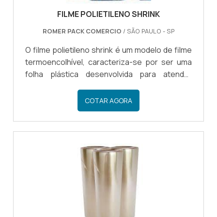
FILME POLIETILENO SHRINK
ROMER PACK COMERCIO
/ SÃO PAULO - SP
O filme polietileno shrink é um modelo de filme
termoencolhível, caracteriza-se por ser uma
folha plástica desenvolvida para atender
necessidades de empacotamento de
mercadorias diversas.mais informações sobre
COTAR AGORA
o filme shrinkMesmo contraído na presença de
altas ondas de calor, o filme não derrete, por
isso, não gruda ao produto empacotado.Ideal
para embalar com precisão e segurança
produtos diversos, o filme shrink apresenta
características específicas, como: Retrai
quando entra em contato com te.