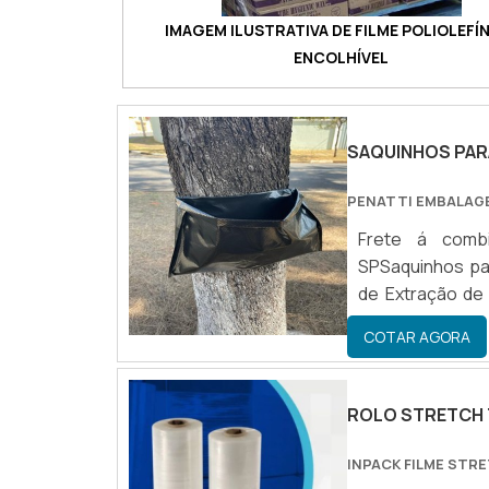
IMAGEM ILUSTRATIVA DE FILME POLIOLEFÍ
ENCOLHÍVEL
SAQUINHOS PAR
PENATTI EMBALAG
Frete á comb
SPSaquinhos par
de Extração de 
desempenha um pa
COTAR AGORA
processo de re
finalidade são
saquinhos para 
ROLO STRETCH
eficiência na i
Paulo:Design Es
INPACK FILME STR
atender às nece