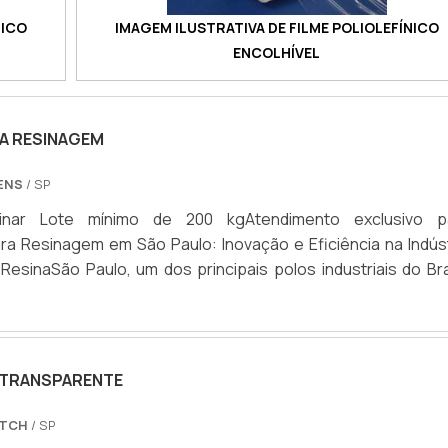
NICO
IMAGEM ILUSTRATIVA DE FILME POLIOLEFÍNICO
ENCOLHÍVEL
A RESINAGEM
ENS
/ SP
inar Lote mínimo de 200 kgAtendimento exclusivo p
a Resinagem em São Paulo: Inovação e Eficiência na Indúst
ResinaSão Paulo, um dos principais polos industriais do Bra
pel crucial na indústria de extração de resina. Para otimiz
sinagem, os saquinhos projetados especificamente para e
 essenciais. Neste guia, exploraremos a importância 
resinagem em São Paulo e como eles impulsionam a inovação 
 TRANSPARENTE
ndústria de extração de resina.Saquinhos para Resinagem em 
pecializado: Os saquinhos para resinagem são projetados p
ETCH
/ SP
ssidades específicas da indústria, com materiais e constru