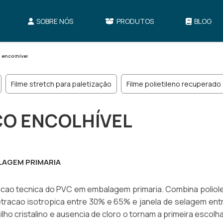
SOBRE NÓS
PRODUTOS
BLOG
o encolhível
Filme stretch para paletização
Filme polietileno recuperado
ICO ENCOLHÍVEL
ALAGEM PRIMARIA
ucao tecnica do PVC em embalagem primaria. Combina poliol
etracao isotropica entre 30% e 65% e janela de selagem ent
lho cristalino e ausencia de cloro o tornam a primeira escolh