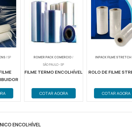
ENS
/ SP
ROMER PACK COMERCIO
/
INPACK FILME STRETCH
SÃO PAULO - SP
FILME
FILME TERMO ENCOLHÍVEL
ROLO DE FILME ST
IBUIDOR
ORA
COTAR AGORA
COTAR AGORA
ÍNICO ENCOLHÍVEL