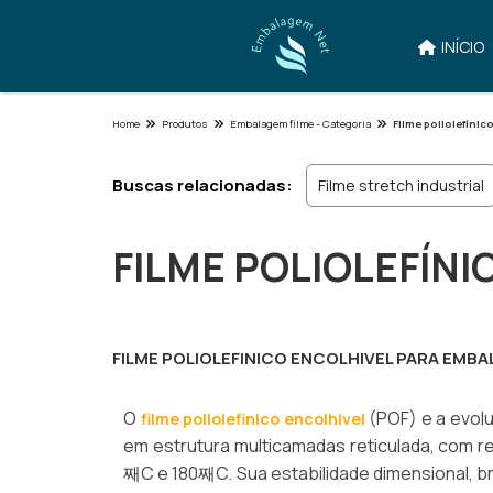
INÍCIO
Home
Produtos
Embalagem filme - Categoria
Filme poliolefínic
Buscas relacionadas:
Filme stretch industrial
FILME POLIOLEFÍN
FILME POLIOLEFINICO ENCOLHIVEL PARA EMB
O
(POF) e a evol
filme poliolefinico encolhivel
em estrutura multicamadas reticulada, com r
째C e 180째C. Sua estabilidade dimensional, bri