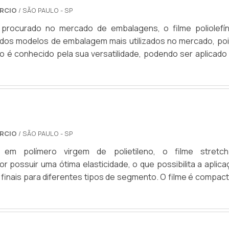
ERCIO
/ SÃO PAULO - SP
procurado no mercado de embalagens, o filme poliolefín
 dos modelos de embalagem mais utilizados no mercado, poi
ico é conhecido pela sua versatilidade, podendo ser aplicad
de produtos.Informações importantes do filme encolhívelO fi
lém de tudo, um material resistente, fazendo a embalagem 
uto com extrema eficiência, garantindo a c...
ERCIO
/ SÃO PAULO - SP
 em polímero virgem de polietileno, o filme stretc
r possuir uma ótima elasticidade, o que possibilita a aplic
inais para diferentes tipos de segmento. O filme é compact
a a umidade e a ação de resíduos. Aplica-se o stre
para embalar cargas, com o objetivo de imobilizar a mercado
ais comuns para o uso do filme: Imobilização de cargas...