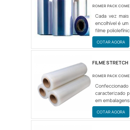
ROMER PACK COM
Cada vez mais 
encolhível é um
filme poliolefín
diversos tipos 
COTAR AGORA
encolhível é, a
proteção do prod
FILME STRETCH
ROMER PACK COM
Confeccionado
caracterizado po
em embalagens f
protege contr
COTAR AGORA
principalmente 
São aplicações m