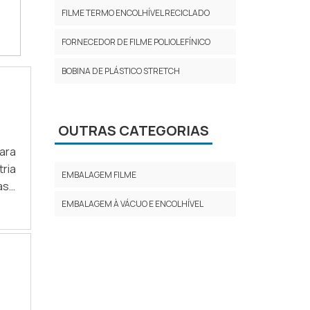
FILME TERMO ENCOLHÍVEL RECICLADO
FORNECEDOR DE FILME POLIOLEFÍNICO
BOBINA DE PLÁSTICO STRETCH
OUTRAS CATEGORIAS
ara
ria
EMBALAGEM FILME
sil,
ar o
EMBALAGEM À VÁCUO E ENCOLHÍVEL
ssa
dos
e a
São
ara
ção