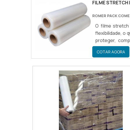
FILME STRETCH
ROMER PACK COM
O filme stretc
flexibilidade, o
proteger, comp
armazenamento d
COTAR AGORA
facilidade de u
que permitem qu