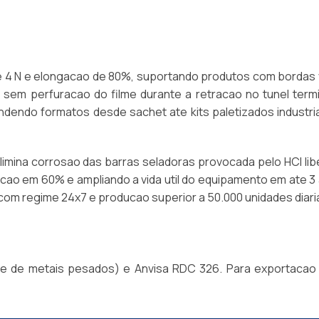
e 4 N e elongacao de 80%, suportando produtos com bordas 
sem perfuracao do filme durante a retracao no tunel termi
ndendo formatos desde sachet ate kits paletizados industri
limina corrosao das barras seladoras provocada pelo HCl li
cao em 60% e ampliando a vida util do equipamento em ate 3
com regime 24x7 e producao superior a 50.000 unidades diari
re de metais pesados) e Anvisa RDC 326. Para exportacao 